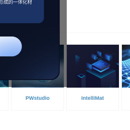
PWstudio
IntelliMat