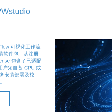
studio
-Flow 可视化工作流
式安装软件包，从注册
ense 包含了已适配
，用户须自备 CPU 或
服务安装部署及校
效。