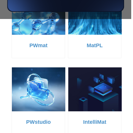
PWmat
MatPL
PWstudio
IntelliMat