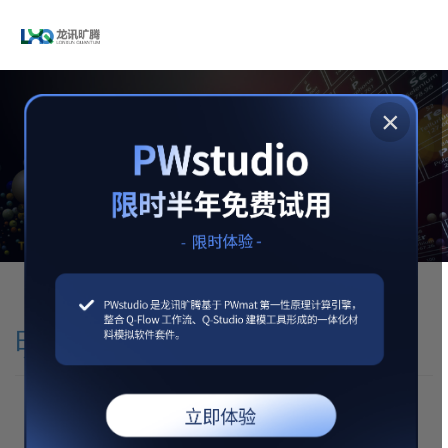
×
即将发布强大功能
Charge Patching Method
Nanostructure Calculation First Principle Device Simulation
明星产品