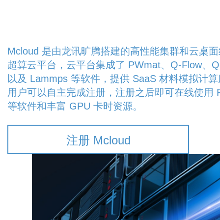
Mcloud 是由龙讯旷腾搭建的高性能集群和云桌
超算云平台，云平台集成了 PWmat、Q-Flow、Q-S
以及 Lammps 等软件，提供 SaaS 材料模拟计
用户可以自主完成注册，注册之后即可在线使用 P
等软件和丰富 GPU 卡时资源。
注册 Mcloud