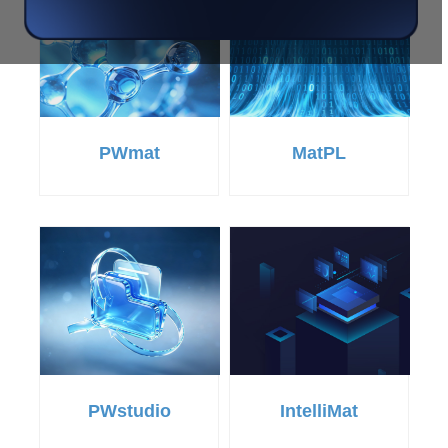
PWmat
MatPL
PWstudio
IntelliMat