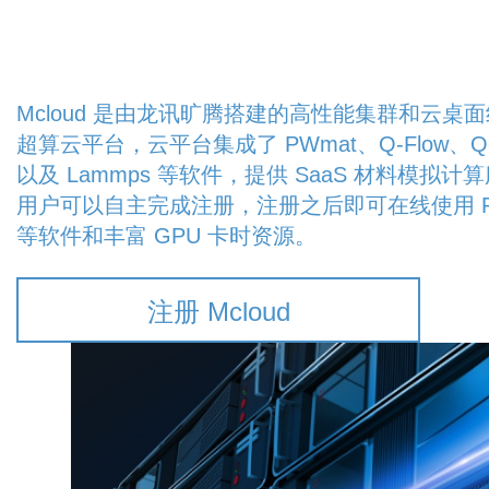
Mcloud 是由龙讯旷腾搭建的高性能集群和云桌
超算云平台，云平台集成了 PWmat、Q-Flow、Q-S
以及 Lammps 等软件，提供 SaaS 材料模拟计
用户可以自主完成注册，注册之后即可在线使用 P
等软件和丰富 GPU 卡时资源。
注册 Mcloud