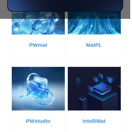
PWmat
MatPL
PWstudio
IntelliMat