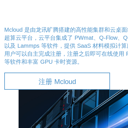
Mcloud 是由龙讯旷腾搭建的高性能集群和云桌
超算云平台，云平台集成了 PWmat、Q-Flow、Q-S
以及 Lammps 等软件，提供 SaaS 材料模拟计
用户可以自主完成注册，注册之后即可在线使用 P
等软件和丰富 GPU 卡时资源。
注册 Mcloud