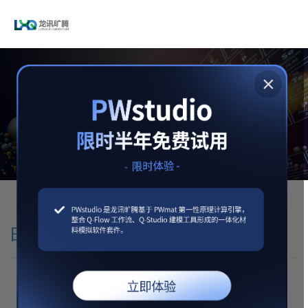
×
即将发布强大功能
Charge Patching Method
Nanostructure Calculation First Principle Device Simulation
明星产品